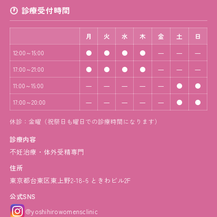
診療受付時間
月
火
水
木
金
土
日
●
●
●
●
―
―
―
12:00～15:00
●
●
●
●
―
―
―
17:00～21:00
―
―
―
―
―
●
●
11:00～15:00
―
―
―
―
―
●
●
17:00～20:00
休診：金曜（祝祭日も曜日での診療時間になります）
診療内容
不妊治療・体外受精専門
住所
東京都台東区東上野2-18-6 ときわビル2F
公式SNS
@yoshihirowomensclinic