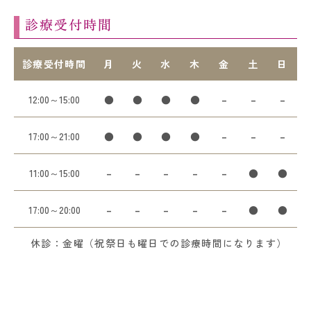
診療受付時間
診療受付時間
月
火
水
木
金
土
日
12:00～15:00
●
●
●
●
–
–
–
17:00～21:00
●
●
●
●
–
–
–
11:00～15:00
–
–
–
–
–
●
●
17:00～20:00
–
–
–
–
–
●
●
休診：金曜（祝祭日も曜日での診療時間になります）