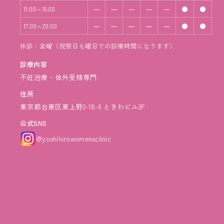
―
―
―
―
―
●
●
11:00～15:00
―
―
―
―
―
●
●
17:00～20:00
休診：金曜（祝祭日も曜日での診療時間になります）
診療内容
不妊治療・体外受精専門
住所
東京都台東区東上野2-18-6 ときわビル2F
公式SNS
@yoshihirowomensclinic