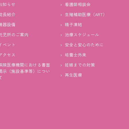
お知らせ
看護師相談会
院長紹介
生殖補助医療（ART）
機器設備
精子凍結
託児所のご案内
治療スケジュール
イベント
安全と安心のために
アクセス
培養士外来
保険医療機関における書面
妊娠までの対策
掲示（施設基準等）につい
再生医療
て