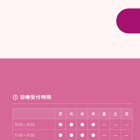
診療受付時間
月
火
水
木
金
土
日
●
●
●
●
―
―
―
12:00～15:00
●
●
●
●
―
―
―
17:00～21:00