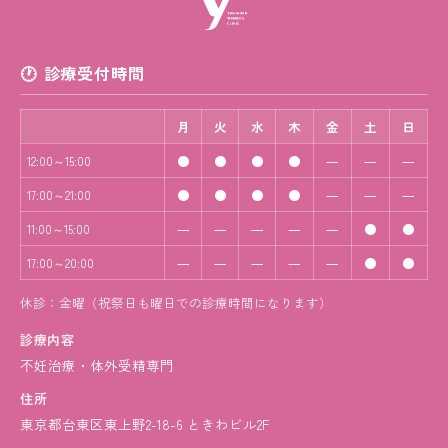
診療受付時間
月
火
水
木
金
土
日
●
●
●
●
―
―
―
12:00～15:00
●
●
●
●
―
―
―
17:00～21:00
―
―
―
―
―
●
●
11:00～15:00
―
―
―
―
―
●
●
17:00～20:00
休診：金曜（祝祭日も曜日での診療時間になります）
診療内容
不妊治療・体外受精専門
住所
東京都台東区東上野2-18-6 ときわビル2F