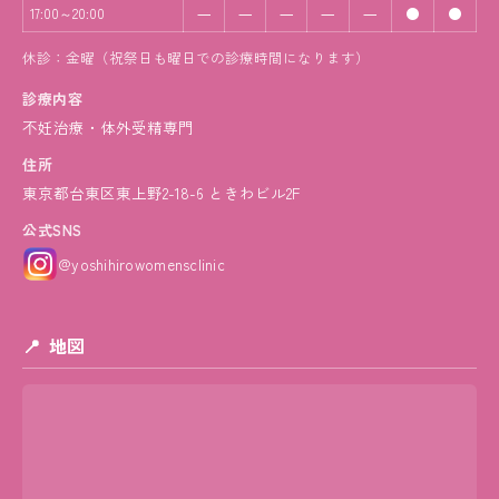
―
―
―
―
―
●
●
17:00～20:00
休診：金曜（祝祭日も曜日での診療時間になります）
診療内容
不妊治療・体外受精専門
住所
東京都台東区東上野2-18-6 ときわビル2F
公式SNS
@yoshihirowomensclinic
地図