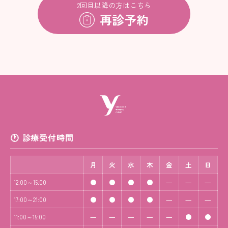
2回目以降の方はこちら
再診予約
診療受付時間
月
火
水
木
金
土
日
●
●
●
●
―
―
―
12:00～15:00
●
●
●
●
―
―
―
17:00～21:00
―
―
―
―
―
●
●
11:00～15:00